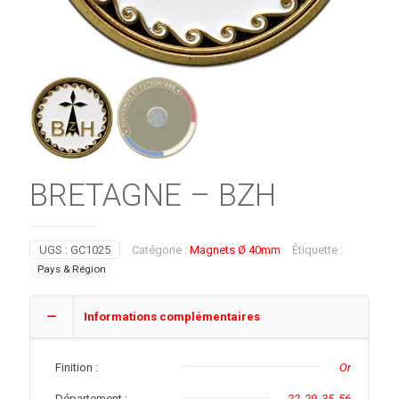
BRETAGNE – BZH
UGS :
GC1025
Catégorie :
Magnets Ø 40mm
Étiquette :
Pays & Région
Informations complémentaires
Finition :
Or
Département :
22
,
29
,
35
,
56