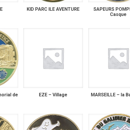
E
KID PARC ILE AVENTURE
SAPEURS POMPI
Casque
rial de
EZE – Village
MARSEILLE – la Ba
e