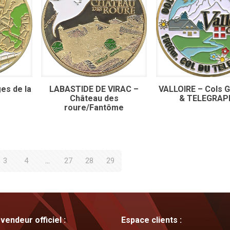
es de la
LABASTIDE DE VIRAC –
VALLOIRE – Cols G
Château des
& TELEGRAP
roure/Fantôme
3
4
…
27
28
29
vendeur officiel :
Espace clients :