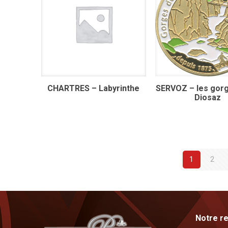
CHARTRES – Labyrinthe
SERVOZ – les gorg
Diosaz
1
2
Notre re