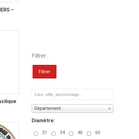
ERS –
Filtrer :
Filtrer
silique
Département :
Diamètre:
31
34
40
60