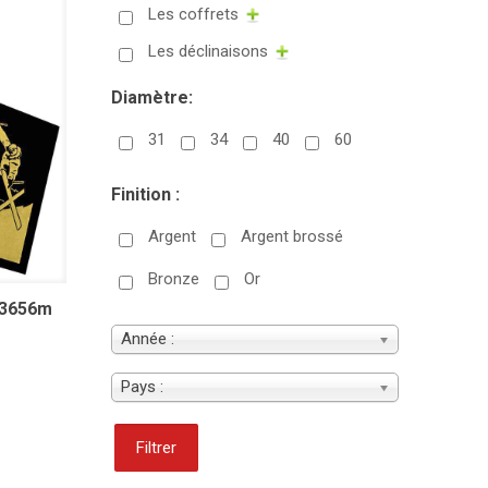
Les coffrets
Les déclinaisons
Diamètre:
31
34
40
60
Finition :
Argent
Argent brossé
Bronze
Or
 3656m
Année :
Pays :
Filtrer