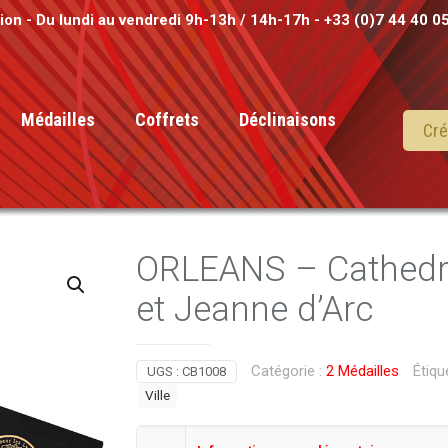
tion - Du lundi au vendredi 9h-13h / 14h-17h - +33 (0)7 44 40 0
Médailles
Coffrets
Déclinaisons
Cré
ORLEANS – Cathedr
et Jeanne d’Arc
Catégorie :
2 Médailles
Étiqu
UGS :
CB1008
Ville