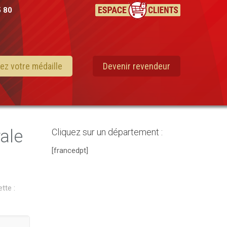
5 80
ez votre médaille
Devenir revendeur
ale
Cliquez sur un département :
[francedpt]
ette :