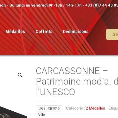
tion - Du lundi au vendredi 9h-13h / 14h-17h - +33 (0)7 44 40 0
Médailles
Coffrets
Déclinaisons
Cré
CARCASSONNE –
Patrimoine modial 
l’UNESCO
Catégorie :
2 Médailles
Étiqu
UGS :
CB1016
Ville