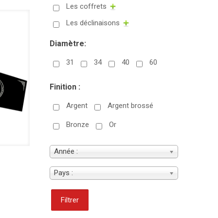
Les coffrets
Les déclinaisons
Diamètre:
31
34
40
60
Finition :
Argent
Argent brossé
Bronze
Or
Année :
Pays :
Filtrer