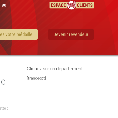
5 80
ez votre médaille
Devenir revendeur
Cliquez sur un département :
[francedpt]
de
ette :