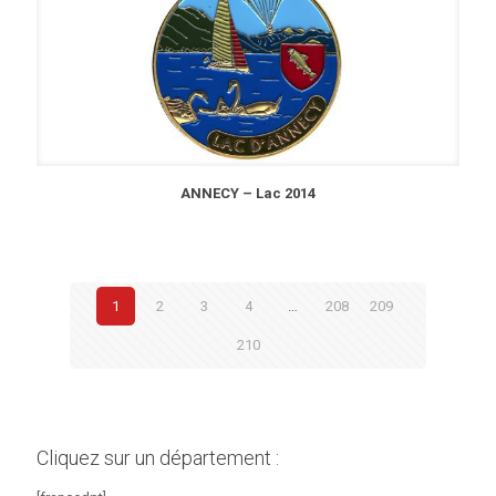
ANNECY – Lac 2014
1
2
3
4
…
208
209
210
Cliquez sur un département :