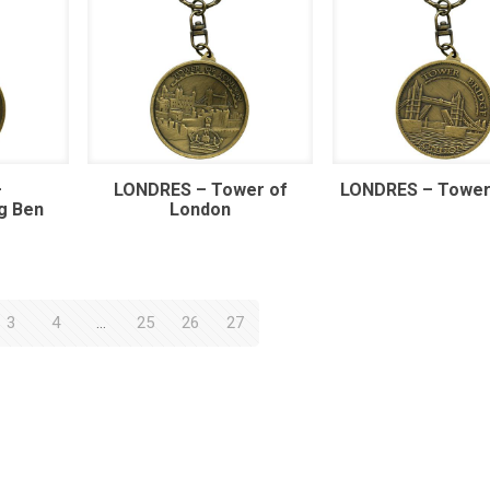
–
LONDRES – Tower of
LONDRES – Tower
g Ben
London
3
4
…
25
26
27