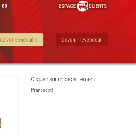
5 80
ez votre médaille
Devenir revendeur
Cliquez sur un département :
[francedpt]