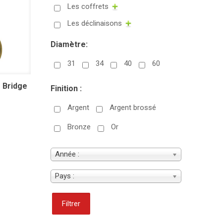
Les coffrets
Les déclinaisons
Diamètre:
31
34
40
60
 Bridge
Finition :
Argent
Argent brossé
Bronze
Or
Année :
Pays :
Filtrer